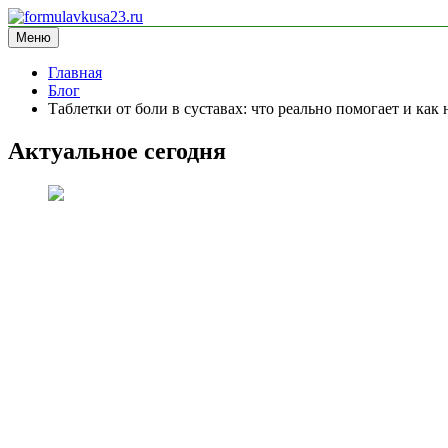
Перейти
к
Меню
formulavkusa23.ru
блог про спорт
содержимому
Главная
Блог
Таблетки от боли в суставах: что реально помогает и как 
Актуальное сегодня