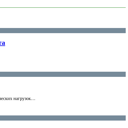
та
ических нагрузок…