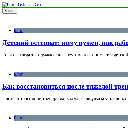
Перейти
к
Меню
блог про спорт
содержимому
formulavkusa23.ru
Блог
Детский остеопат: кому нужен, как раб
Если вы когда‑то задумывались, чем именно занимается детски
Блог
Как восстановиться после тяжелой тре
После интенсивной тренировки мы часто ощущаем усталость и
Блог