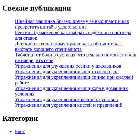
Свежие публикации
Швейная машинка Бразер: почему её выбирают и как
превратить шитьё в удовольствие
Рейтинг букмекеров: как выбрать надёжного партнёра
для ставок
Детский остеопат: кому нужен, как работает и как
выбрать хорошего специалиста
Таблетки от боли в суставах: что реально помогает и как
не навредить себе
Упражнения для улучшения осанки у школьников
Упражнения для укрепления мышц тазового дна
Упражнения для укрепления мышц спины при сидячей
работе
Упражнения для укрепления мышц кора в домашних
условиях
Упражнения для укрепления коленных суставов
Упражнения для укрепления кистей и предплечий
Категории
Блог