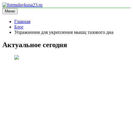
Перейти
к
Меню
formulavkusa23.ru
блог про спорт
содержимому
Главная
Блог
Упражнения для укрепления мышц тазового дна
Актуальное сегодня