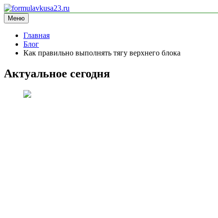
Перейти
к
Меню
formulavkusa23.ru
блог про спорт
содержимому
Главная
Блог
Как правильно выполнять тягу верхнего блока
Актуальное сегодня