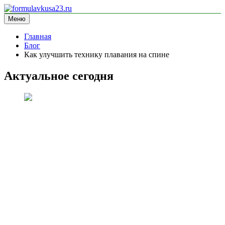
Перейти
к
Меню
formulavkusa23.ru
блог про спорт
содержимому
Главная
Блог
Как улучшить технику плавания на спине
Актуальное сегодня