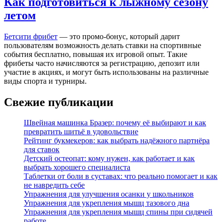
Как подготовиться к лыжному сезону
летом
Бетсити фрибет
— это промо-бонус, который дарит
пользователям возможность делать ставки на спортивные
события бесплатно, повышая их игровой опыт. Такие
фрибеты часто начисляются за регистрацию, депозит или
участие в акциях, и могут быть использованы на различные
виды спорта и турниры.
Свежие публикации
Швейная машинка Бразер: почему её выбирают и как
превратить шитьё в удовольствие
Рейтинг букмекеров: как выбрать надёжного партнёра
для ставок
Детский остеопат: кому нужен, как работает и как
выбрать хорошего специалиста
Таблетки от боли в суставах: что реально помогает и как
не навредить себе
Упражнения для улучшения осанки у школьников
Упражнения для укрепления мышц тазового дна
Упражнения для укрепления мышц спины при сидячей
работе