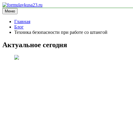
Перейти
к
Меню
formulavkusa23.ru
блог про спорт
содержимому
Главная
Блог
Техника безопасности при работе со штангой
Актуальное сегодня