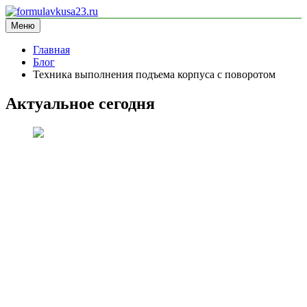
Перейти
к
Меню
formulavkusa23.ru
блог про спорт
содержимому
Главная
Блог
Техника выполнения подъема корпуса с поворотом
Актуальное сегодня