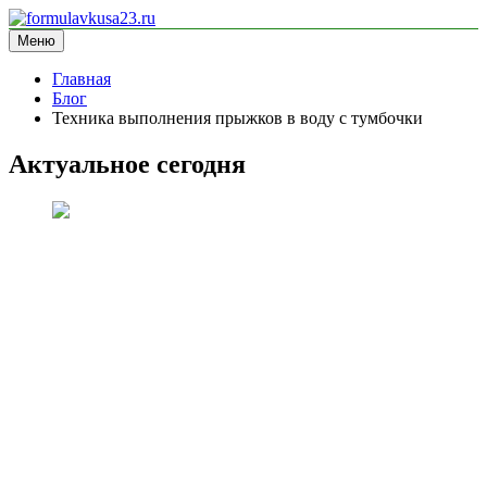
Перейти
к
Меню
formulavkusa23.ru
блог про спорт
содержимому
Главная
Блог
Техника выполнения прыжков в воду с тумбочки
Актуальное сегодня