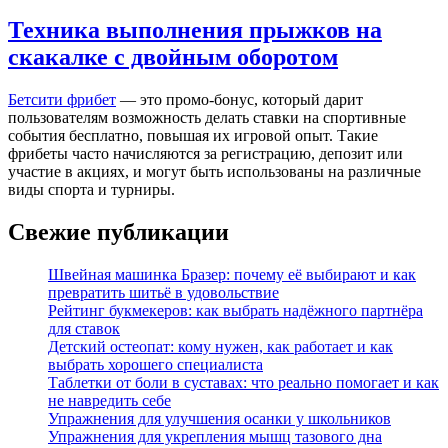
Техника выполнения прыжков на
скакалке с двойным оборотом
Бетсити фрибет
— это промо-бонус, который дарит
пользователям возможность делать ставки на спортивные
события бесплатно, повышая их игровой опыт. Такие
фрибеты часто начисляются за регистрацию, депозит или
участие в акциях, и могут быть использованы на различные
виды спорта и турниры.
Свежие публикации
Швейная машинка Бразер: почему её выбирают и как
превратить шитьё в удовольствие
Рейтинг букмекеров: как выбрать надёжного партнёра
для ставок
Детский остеопат: кому нужен, как работает и как
выбрать хорошего специалиста
Таблетки от боли в суставах: что реально помогает и как
не навредить себе
Упражнения для улучшения осанки у школьников
Упражнения для укрепления мышц тазового дна