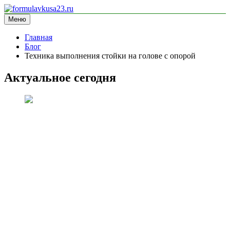
Перейти
к
Меню
formulavkusa23.ru
блог про спорт
содержимому
Главная
Блог
Техника выполнения стойки на голове с опорой
Актуальное сегодня