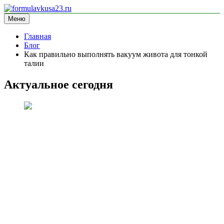
Перейти
к
Меню
formulavkusa23.ru
блог про спорт
содержимому
Главная
Блог
Как правильно выполнять вакуум живота для тонкой
талии
Актуальное сегодня