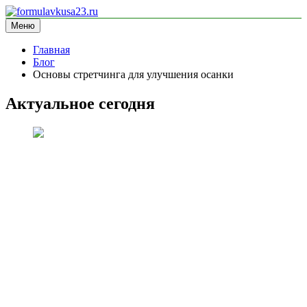
Перейти
к
Меню
formulavkusa23.ru
блог про спорт
содержимому
Главная
Блог
Основы стретчинга для улучшения осанки
Актуальное сегодня