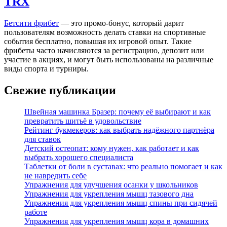
TRX
Бетсити фрибет
— это промо-бонус, который дарит
пользователям возможность делать ставки на спортивные
события бесплатно, повышая их игровой опыт. Такие
фрибеты часто начисляются за регистрацию, депозит или
участие в акциях, и могут быть использованы на различные
виды спорта и турниры.
Свежие публикации
Швейная машинка Бразер: почему её выбирают и как
превратить шитьё в удовольствие
Рейтинг букмекеров: как выбрать надёжного партнёра
для ставок
Детский остеопат: кому нужен, как работает и как
выбрать хорошего специалиста
Таблетки от боли в суставах: что реально помогает и как
не навредить себе
Упражнения для улучшения осанки у школьников
Упражнения для укрепления мышц тазового дна
Упражнения для укрепления мышц спины при сидячей
работе
Упражнения для укрепления мышц кора в домашних