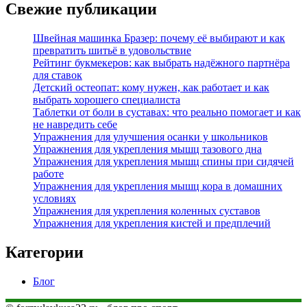
Свежие публикации
Швейная машинка Бразер: почему её выбирают и как
превратить шитьё в удовольствие
Рейтинг букмекеров: как выбрать надёжного партнёра
для ставок
Детский остеопат: кому нужен, как работает и как
выбрать хорошего специалиста
Таблетки от боли в суставах: что реально помогает и как
не навредить себе
Упражнения для улучшения осанки у школьников
Упражнения для укрепления мышц тазового дна
Упражнения для укрепления мышц спины при сидячей
работе
Упражнения для укрепления мышц кора в домашних
условиях
Упражнения для укрепления коленных суставов
Упражнения для укрепления кистей и предплечий
Категории
Блог