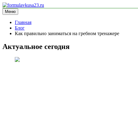
Перейти
к
Меню
formulavkusa23.ru
блог про спорт
содержимому
Главная
Блог
Как правильно заниматься на гребном тренажере
Актуальное сегодня