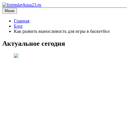
Перейти
к
Меню
formulavkusa23.ru
блог про спорт
содержимому
Главная
Блог
Как развить выносливость для игры в баскетбол
Актуальное сегодня