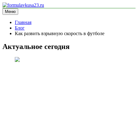
Перейти
к
Меню
formulavkusa23.ru
блог про спорт
содержимому
Главная
Блог
Как развить взрывную скорость в футболе
Актуальное сегодня