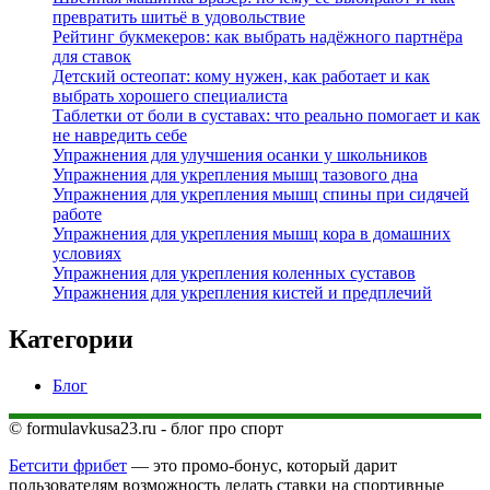
превратить шитьё в удовольствие
Рейтинг букмекеров: как выбрать надёжного партнёра
для ставок
Детский остеопат: кому нужен, как работает и как
выбрать хорошего специалиста
Таблетки от боли в суставах: что реально помогает и как
не навредить себе
Упражнения для улучшения осанки у школьников
Упражнения для укрепления мышц тазового дна
Упражнения для укрепления мышц спины при сидячей
работе
Упражнения для укрепления мышц кора в домашних
условиях
Упражнения для укрепления коленных суставов
Упражнения для укрепления кистей и предплечий
Категории
Блог
© formulavkusa23.ru - блог про спорт
Бетсити фрибет
— это промо-бонус, который дарит
пользователям возможность делать ставки на спортивные