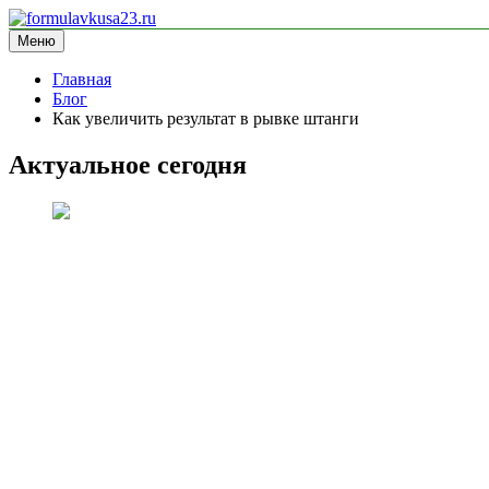
Перейти
к
Меню
formulavkusa23.ru
блог про спорт
содержимому
Главная
Блог
Как увеличить результат в рывке штанги
Актуальное сегодня