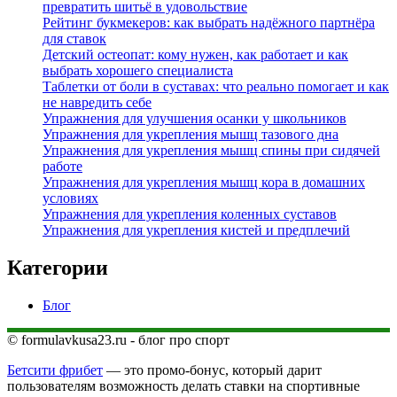
превратить шитьё в удовольствие
Рейтинг букмекеров: как выбрать надёжного партнёра
для ставок
Детский остеопат: кому нужен, как работает и как
выбрать хорошего специалиста
Таблетки от боли в суставах: что реально помогает и как
не навредить себе
Упражнения для улучшения осанки у школьников
Упражнения для укрепления мышц тазового дна
Упражнения для укрепления мышц спины при сидячей
работе
Упражнения для укрепления мышц кора в домашних
условиях
Упражнения для укрепления коленных суставов
Упражнения для укрепления кистей и предплечий
Категории
Блог
© formulavkusa23.ru - блог про спорт
Бетсити фрибет
— это промо-бонус, который дарит
пользователям возможность делать ставки на спортивные