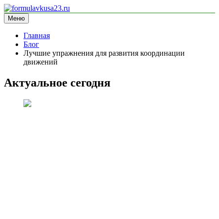
Перейти
к
Меню
formulavkusa23.ru
блог про спорт
содержимому
Главная
Блог
Лучшие упражнения для развития координации
движений
Актуальное сегодня