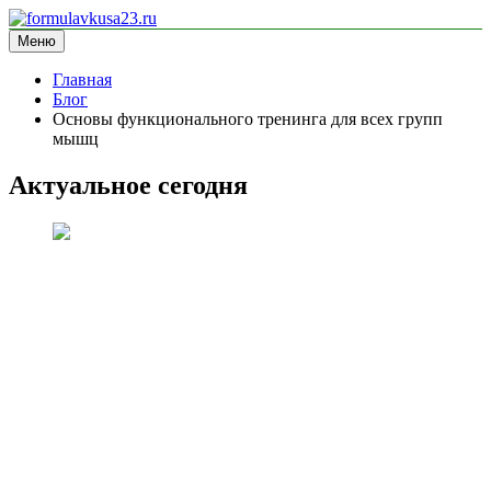
Перейти
к
Меню
formulavkusa23.ru
блог про спорт
содержимому
Главная
Блог
Основы функционального тренинга для всех групп
мышц
Актуальное сегодня