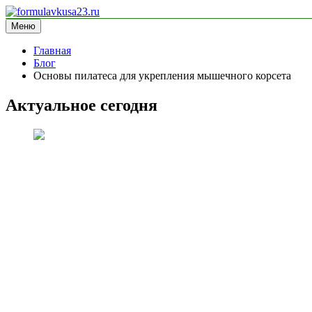
Перейти
к
Меню
formulavkusa23.ru
блог про спорт
содержимому
Главная
Блог
Основы пилатеса для укрепления мышечного корсета
Актуальное сегодня