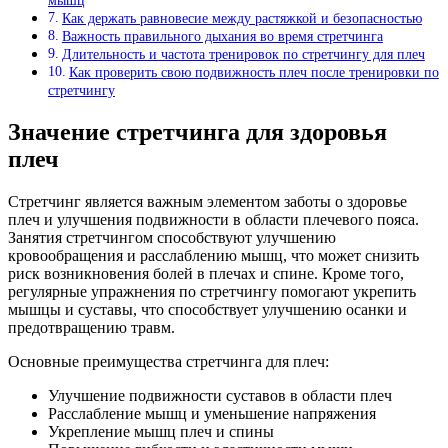
мышц
Как держать равновесие между растяжкой и безопасностью
Важность правильного дыхания во время стретчинга
Длительность и частота тренировок по стретчингу для плеч
Как проверить свою подвижность плеч после тренировки по
стретчингу
Значение стретчинга для здоровья
плеч
Стретчинг является важным элементом заботы о здоровье
плеч и улучшения подвижности в области плечевого пояса.
Занятия стретчингом способствуют улучшению
кровообращения и расслаблению мышц, что может снизить
риск возникновения болей в плечах и спине. Кроме того,
регулярные упражнения по стретчингу помогают укрепить
мышцы и суставы, что способствует улучшению осанки и
предотвращению травм.
Основные преимущества стретчинга для плеч:
Улучшение подвижности суставов в области плеч
Расслабление мышц и уменьшение напряжения
Укрепление мышц плеч и спины