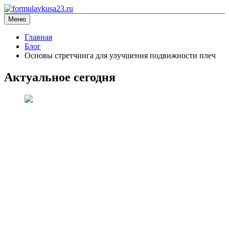
Перейти
к
Меню
formulavkusa23.ru
блог про спорт
содержимому
Главная
Блог
Основы стретчинга для улучшения подвижности плеч
Актуальное сегодня