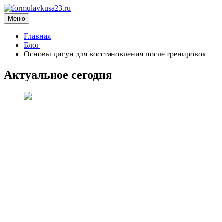
Перейти
к
Меню
formulavkusa23.ru
блог про спорт
содержимому
Главная
Блог
Основы цигун для восстановления после тренировок
Актуальное сегодня