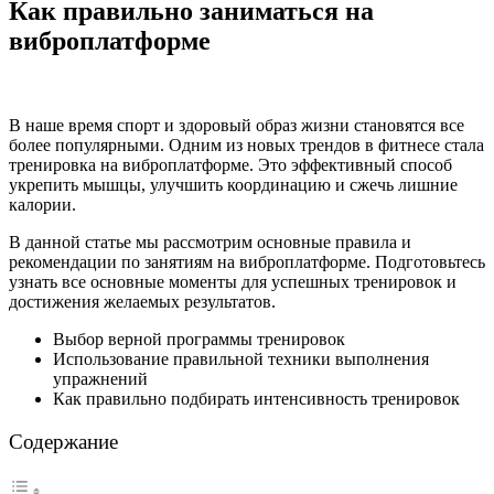
Как правильно заниматься на
виброплатформе
В наше время спорт и здоровый образ жизни становятся все
более популярными. Одним из новых трендов в фитнесе стала
тренировка на виброплатформе. Это эффективный способ
укрепить мышцы, улучшить координацию и сжечь лишние
калории.
В данной статье мы рассмотрим основные правила и
рекомендации по занятиям на виброплатформе. Подготовьтесь
узнать все основные моменты для успешных тренировок и
достижения желаемых результатов.
Выбор верной программы тренировок
Использование правильной техники выполнения
упражнений
Как правильно подбирать интенсивность тренировок
Содержание