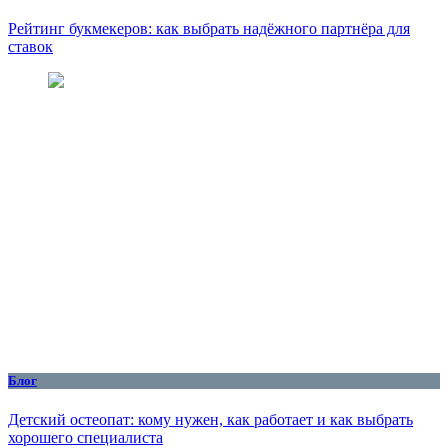
Рейтинг букмекеров: как выбрать надёжного партнёра для
ставок
Блог
Детский остеопат: кому нужен, как работает и как выбрать
хорошего специалиста