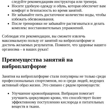
следуйте рекомендациям инструктора или тренера.
Носите удобную одежду и обувь, которая обеспечит вам
комфорт и безопасность во время занятий.
Не забывайте пить достаточное количество воды, чтобы
избежать обезвоживания.
После тренировки не забывайте растягиваться и делать
комплекс восстановительных упражнений.
Соблюдая эти рекомендации, вы сможете извлечь
максимальную пользу от занятий на виброплатформе и
достичь желаемых результатов. Помните, что здоровье вашего
организма – в ваших руках!
Преимущества занятий на
виброплатформе
Занятия на виброплатформе стали популярны не только среди
профессиональных спортсменов, но и среди людей, ведущих
активный образ жизни. Это связано с рядом преимуществ:
Улучшение кровообращения. Вибрация помогает
улучшить циркуляцию крови, что способствует более
эффективному поступлению кислорода и питательных
веществ в ткани.