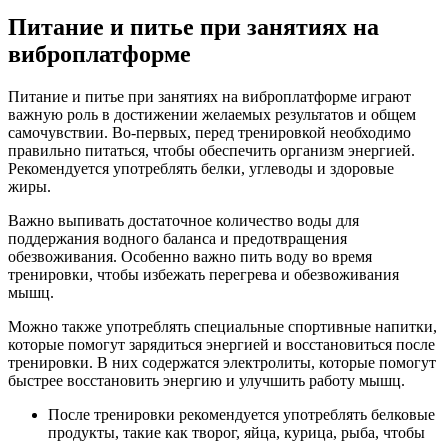
Питание и питье при занятиях на
виброплатформе
Питание и питье при занятиях на виброплатформе играют
важную роль в достижении желаемых результатов и общем
самочувствии. Во-первых, перед тренировкой необходимо
правильно питаться, чтобы обеспечить организм энергией.
Рекомендуется употреблять белки, углеводы и здоровые
жиры.
Важно выпивать достаточное количество воды для
поддержания водного баланса и предотвращения
обезвоживания. Особенно важно пить воду во время
тренировки, чтобы избежать перегрева и обезвоживания
мышц.
Можно также употреблять специальные спортивные напитки,
которые помогут зарядиться энергией и восстановиться после
тренировки. В них содержатся электролиты, которые помогут
быстрее восстановить энергию и улучшить работу мышц.
После тренировки рекомендуется употреблять белковые
продукты, такие как творог, яйца, курица, рыба, чтобы