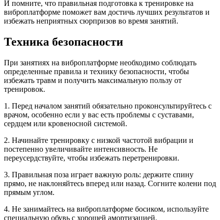
И помните, что правильная подготовка к тренировке на
виброплатформе поможет вам достичь лучших результатов и
избежать неприятных сюрпризов во время занятий.
Техника безопасности
При занятиях на виброплатформе необходимо соблюдать
определенные правила и технику безопасности, чтобы
избежать травм и получить максимальную пользу от
тренировок.
1. Перед началом занятий обязательно проконсультируйтесь с
врачом, особенно если у вас есть проблемы с суставами,
сердцем или кровеносной системой.
2. Начинайте тренировку с низкой частотой вибрации и
постепенно увеличивайте интенсивность. Не
переусердствуйте, чтобы избежать перетренировки.
3. Правильная поза играет важную роль: держите спину
прямо, не наклоняйтесь вперед или назад. Согните колени под
прямым углом.
4. Не занимайтесь на виброплатформе босиком, используйте
специальную обувь с хорошей амортизацией.