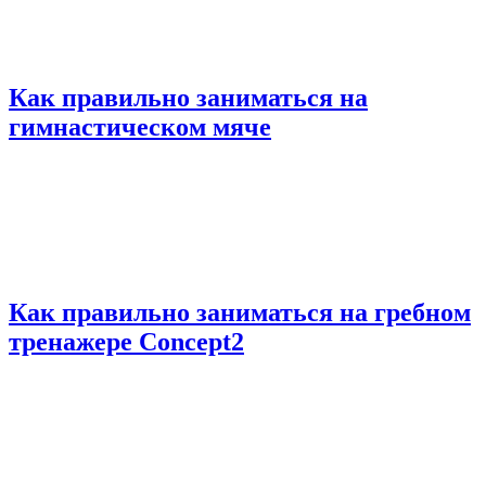
Как правильно заниматься на
гимнастическом мяче
Как правильно заниматься на гребном
тренажере Concept2