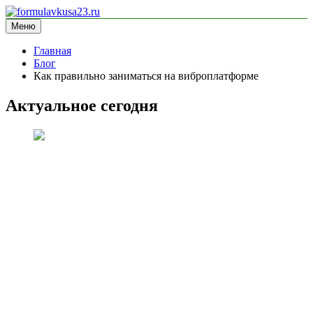
Перейти
к
Меню
formulavkusa23.ru
блог про спорт
содержимому
Главная
Блог
Как правильно заниматься на виброплатформе
Актуальное сегодня