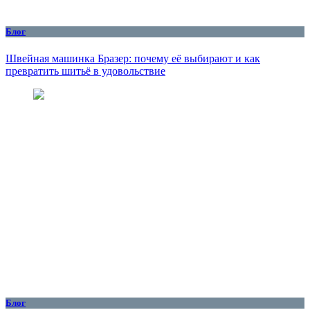
Блог
Швейная машинка Бразер: почему её выбирают и как
превратить шитьё в удовольствие
Блог