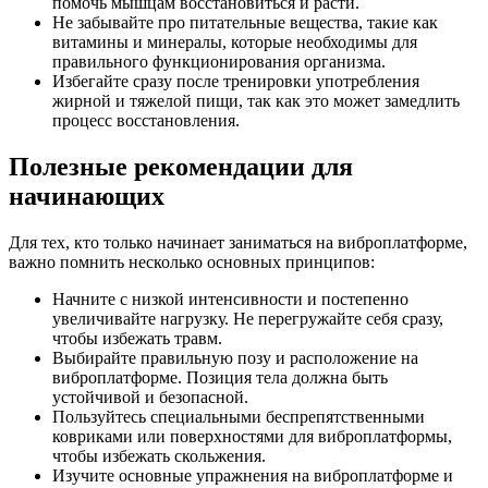
помочь мышцам восстановиться и расти.
Не забывайте про питательные вещества, такие как
витамины и минералы, которые необходимы для
правильного функционирования организма.
Избегайте сразу после тренировки употребления
жирной и тяжелой пищи, так как это может замедлить
процесс восстановления.
Полезные рекомендации для
начинающих
Для тех, кто только начинает заниматься на виброплатформе,
важно помнить несколько основных принципов:
Начните с низкой интенсивности и постепенно
увеличивайте нагрузку. Не перегружайте себя сразу,
чтобы избежать травм.
Выбирайте правильную позу и расположение на
виброплатформе. Позиция тела должна быть
устойчивой и безопасной.
Пользуйтесь специальными беспрепятственными
ковриками или поверхностями для виброплатформы,
чтобы избежать скольжения.
Изучите основные упражнения на виброплатформе и