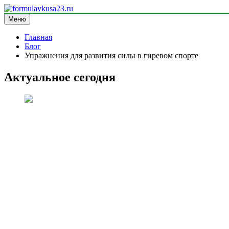
Перейти
к
Меню
formulavkusa23.ru
блог про спорт
содержимому
Главная
Блог
Упражнения для развития силы в гиревом спорте
Актуальное сегодня