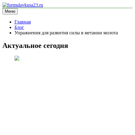
Перейти
к
Меню
formulavkusa23.ru
блог про спорт
содержимому
Главная
Блог
Упражнения для развития силы в метании молота
Актуальное сегодня