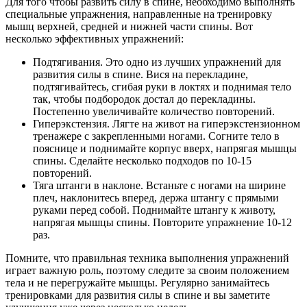
Для того чтобы развить силу в спине, необходимо выполнять
специальные упражнения, направленные на тренировку
мышц верхней, средней и нижней части спины. Вот
несколько эффективных упражнений:
Подтягивания. Это одно из лучших упражнений для
развития силы в спине. Вися на перекладине,
подтягивайтесь, сгибая руки в локтях и поднимая тело
так, чтобы подбородок достал до перекладины.
Постепенно увеличивайте количество повторений.
Гиперэкстензия. Лягте на живот на гиперэкстензионном
тренажере с закрепленными ногами. Согните тело в
пояснице и поднимайте корпус вверх, напрягая мышцы
спины. Сделайте несколько подходов по 10-15
повторений.
Тяга штанги в наклоне. Встаньте с ногами на ширине
плеч, наклонитесь вперед, держа штангу с прямыми
руками перед собой. Поднимайте штангу к животу,
напрягая мышцы спины. Повторите упражнение 10-12
раз.
Помните, что правильная техника выполнения упражнений
играет важную роль, поэтому следите за своим положением
тела и не перегружайте мышцы. Регулярно занимайтесь
тренировками для развития силы в спине и вы заметите