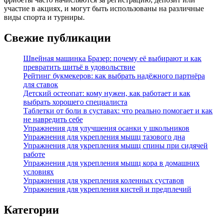
участие в акциях, и могут быть использованы на различные
виды спорта и турниры.
Свежие публикации
Швейная машинка Бразер: почему её выбирают и как
превратить шитьё в удовольствие
Рейтинг букмекеров: как выбрать надёжного партнёра
для ставок
Детский остеопат: кому нужен, как работает и как
выбрать хорошего специалиста
Таблетки от боли в суставах: что реально помогает и как
не навредить себе
Упражнения для улучшения осанки у школьников
Упражнения для укрепления мышц тазового дна
Упражнения для укрепления мышц спины при сидячей
работе
Упражнения для укрепления мышц кора в домашних
условиях
Упражнения для укрепления коленных суставов
Упражнения для укрепления кистей и предплечий
Категории