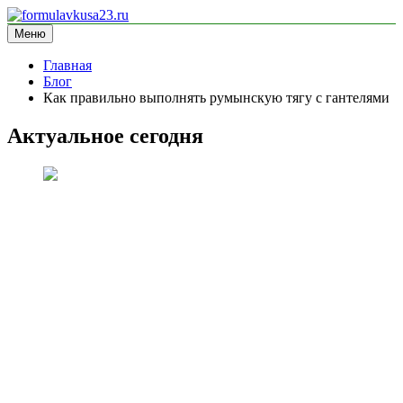
Перейти
к
Меню
formulavkusa23.ru
блог про спорт
содержимому
Главная
Блог
Как правильно выполнять румынскую тягу с гантелями
Актуальное сегодня