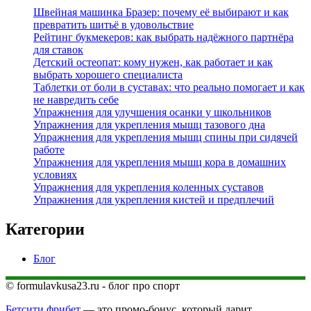
Швейная машинка Бразер: почему её выбирают и как
превратить шитьё в удовольствие
Рейтинг букмекеров: как выбрать надёжного партнёра
для ставок
Детский остеопат: кому нужен, как работает и как
выбрать хорошего специалиста
Таблетки от боли в суставах: что реально помогает и как
не навредить себе
Упражнения для улучшения осанки у школьников
Упражнения для укрепления мышц тазового дна
Упражнения для укрепления мышц спины при сидячей
работе
Упражнения для укрепления мышц кора в домашних
условиях
Упражнения для укрепления коленных суставов
Упражнения для укрепления кистей и предплечий
Категории
Блог
© formulavkusa23.ru - блог про спорт
Бетсити фрибет
— это промо-бонус, который дарит