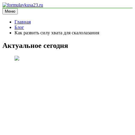
Перейти
к
Меню
formulavkusa23.ru
блог про спорт
содержимому
Главная
Блог
Как развить силу хвата для скалолазания
Актуальное сегодня