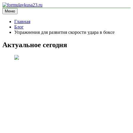
Перейти
к
Меню
formulavkusa23.ru
блог про спорт
содержимому
Главная
Блог
Упражнения для развития скорости удара в боксе
Актуальное сегодня