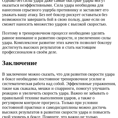
Однако без силы удара даже самые быстрые удары могут
оказаться неэффективными. Сила удара необходима для
нанесения серьезного ущерба противнику и заставляет его
уважать вашу атаку. Без неё боксер рискует оставаться без
возможности завершить бой в свою пользу, даже если он
сможет наносить множество ударов с высокой скоростью.
Поэтому в тренировочном процессе необходимо уделять
равное внимание и развитию скорости, и увеличению силы
удара. Комплексное развитие этих качеств позволит боксеру
достигнуть высоких результатов и стать настоящим
профессионалом в своём деле.
Заключение
В заключение можно сказать, что для развития скорости удара
в боксе необходимо постоянное тренировочное усилие и
систематическая работа над собой. Эффективные упражнения,
такие как скакалка, мешки и спарринги, помогут улучшить
реакцию и увеличить скорость удара. Важно не забывать о
правильной технике выполнения ударов, а также о
регулярном контроле прогресса. Только при условии
постоянной практики и самодисциплины можно достичь
высоких результатов в развитии скорости удара и повысить
свой уровень в боксе. Помните, что важно не только