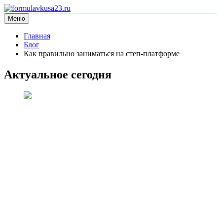
Перейти
к
Меню
formulavkusa23.ru
блог про спорт
содержимому
Главная
Блог
Как правильно заниматься на степ-платформе
Актуальное сегодня