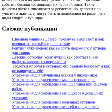
события бесплатно, повышая их игровой опыт. Такие
фрибеты часто начисляются за регистрацию, депозит или
участие в акциях, и могут быть использованы на различные
виды спорта и турниры.
Свежие публикации
Швейная машинка Бразер: почему её выбирают и как
превратить шитьё в удовольствие
Рейтинг букмекеров: как выбрать надёжного партнёра
для ставок
Детский остеопат: кому нужен, как работает и как
выбрать хорошего специалиста
Таблетки от боли в суставах: что реально помогает и как
не навредить себе
Упражнения для улучшения осанки у школьников
Упражнения для укрепления мышц тазового дна
Упражнения для укрепления мышц спины при сидячей
работе
Упражнения для укрепления мышц кора в домашних
условиях
Упражнения для укрепления коленных суставов
Упражнения для укрепления кистей и предплечий